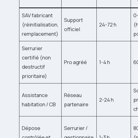
SAV fabricant
0
Support
(réinitialisation,
24-72 h
(
officiel
remplacement)
p
Serrurier
certifié (non
Pro agréé
1-4 h
6
destructif
prioritaire)
S
Assistance
Réseau
2-24 h
pr
habitation / CB
partenaire
c
Dépose
Serrurier /
8
contrôlée et
gestionnaire
1-3 h
(