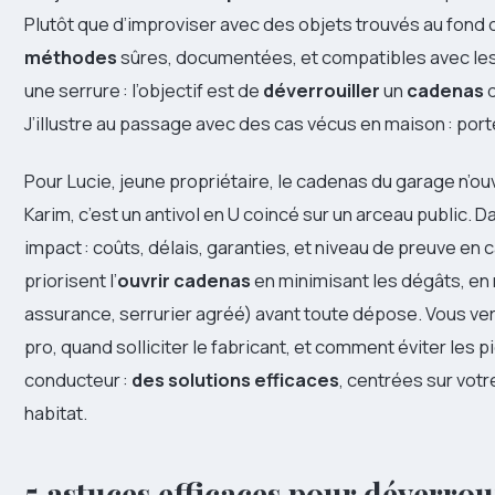
Plutôt que d’improviser avec des objets trouvés au fond d
méthodes
sûres, documentées, et compatibles avec les a
une serrure : l’objectif est de
déverrouiller
un
cadenas
d
J’illustre au passage avec des cas vécus en maison : porte
Pour Lucie, jeune propriétaire, le cadenas du garage n’
Karim, c’est un antivol en U coincé sur un arceau public. 
impact : coûts, délais, garanties, et niveau de preuve en 
priorisent l’
ouvrir cadenas
en minimisant les dégâts, en 
assurance, serrurier agréé) avant toute dépose. Vous ver
pro, quand solliciter le fabricant, et comment éviter les p
conducteur :
des solutions efficaces
, centrées sur votr
habitat.
5 astuces efficaces pour déverrou