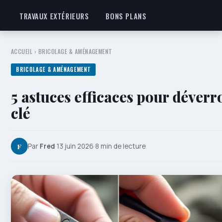
TRAVAUX EXTÉRIEURS
BONS PLANS
ACCUEIL
›
BRICOLAGE & AMÉNAGEMENT
BRICOLAGE & AMÉNAGEMENT
5 astuces efficaces pour déverr
clé
F
Par
Fred
·
13 juin 2026
·
8 min de lecture