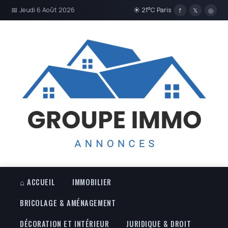
📅 Jeudi 6 Août 2026
☀ 21°C Paris
f
𝕏
◎
⌂ ACCUEIL
IMMOBILIER
BRICOLAGE & AMÉNAGEMENT
DÉCORATION ET INTÉRIEUR
JURIDIQUE & DROIT