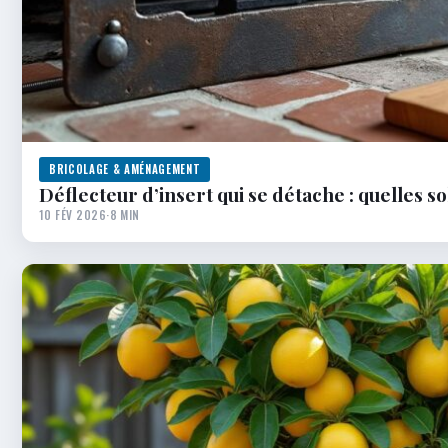
BRICOLAGE & AMÉNAGEMENT
Déflecteur d’insert qui se détache : quelles s
10 FÉV 2026
·
8 MIN