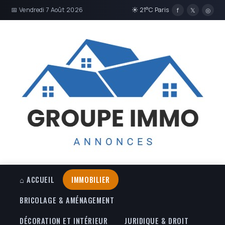
📅 Vendredi 7 Août 2026
☀ 21°C Paris
f
𝕏
◎
⌂ ACCUEIL
IMMOBILIER
BRICOLAGE & AMÉNAGEMENT
DÉCORATION ET INTÉRIEUR
JURIDIQUE & DROIT