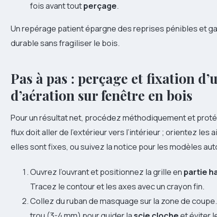
fois avant tout
perçage
.
Un repérage patient épargne des reprises pénibles et ga
durable sans fragiliser le bois.
Pas à pas : perçage et fixation d’
d’aération sur fenêtre en bois
Pour un résultat net, procédez méthodiquement et proté
flux doit aller de l’extérieur vers l’intérieur ; orientez les a
elles sont fixes, ou suivez la notice pour les modèles au
Ouvrez l’ouvrant et positionnez la grille en
partie h
Tracez le contour et les axes avec un crayon fin.
Collez du ruban de masquage sur la zone de coupe.
trou (3-4 mm) pour guider la
scie cloche
et éviter 