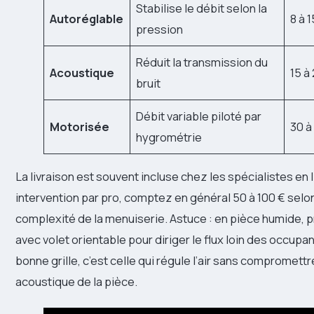
Stabilise le débit selon la
Autoréglable
8 à 1
pression
Réduit la transmission du
Acoustique
15 à
bruit
Débit variable piloté par
Motorisée
30 à
hygrométrie
La livraison est souvent incluse chez les spécialistes en 
intervention par pro, comptez en général 50 à 100 € selon 
complexité de la menuiserie. Astuce : en pièce humide, p
avec volet orientable pour diriger le flux loin des occupants
bonne grille, c’est celle qui régule l’air sans compromettre
acoustique de la pièce.