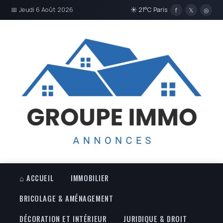
📅 Jeudi 6 Août 2026
☀ 21°C Paris
f
𝕏
◎
⌂ ACCUEIL
IMMOBILIER
BRICOLAGE & AMÉNAGEMENT
DÉCORATION ET INTÉRIEUR
JURIDIQUE & DROIT