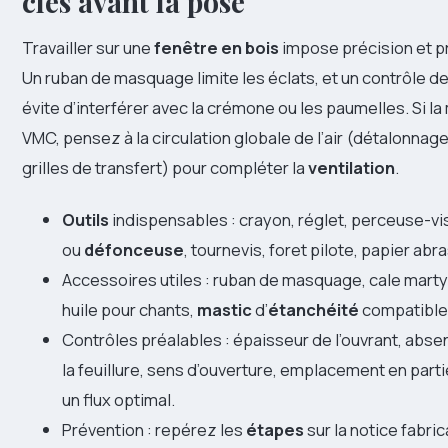
clés avant la pose
Travailler sur une
fenêtre en bois
impose précision et pr
Un ruban de masquage limite les éclats, et un contrôle de
évite d’interférer avec la crémone ou les paumelles. Si la
VMC, pensez à la circulation globale de l’air (détalonnag
grilles de transfert) pour compléter la
ventilation
.
Outils
indispensables : crayon, réglet, perceuse-v
ou
défonceuse
, tournevis, foret pilote, papier abras
Accessoires utiles : ruban de masquage, cale martyr
huile pour chants,
mastic
d’
étanchéité
compatible b
Contrôles préalables : épaisseur de l’ouvrant, abs
la feuillure, sens d’ouverture, emplacement en part
un flux optimal.
Prévention : repérez les
étapes
sur la notice fabr