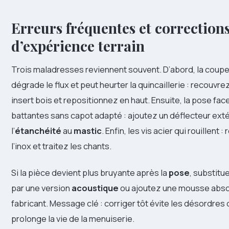
Erreurs fréquentes et corrections
d’expérience terrain
Trois maladresses reviennent souvent. D’abord, la coupe
dégrade le flux et peut heurter la quincaillerie : recouvre
insert bois et repositionnez en haut. Ensuite, la pose fac
battantes sans capot adapté : ajoutez un déflecteur extér
l’
étanchéité
au
mastic
. Enfin, les vis acier qui rouillent
l’inox et traitez les chants.
Si la pièce devient plus bruyante après la
pose
, substitu
par une version
acoustique
ou ajoutez une mousse abso
fabricant. Message clé : corriger tôt évite les désordres 
prolonge la vie de la menuiserie.