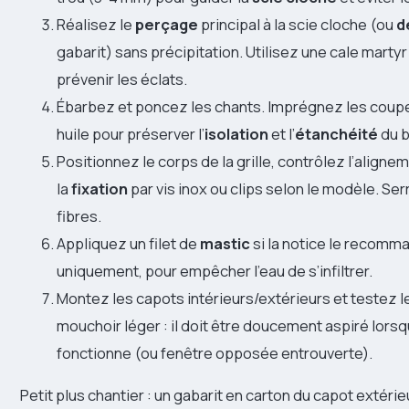
Réalisez le
perçage
principal à la scie cloche (ou
d
gabarit) sans précipitation. Utilisez une cale martyr
prévenir les éclats.
Ébarbez et poncez les chants. Imprégnez les coupe
huile pour préserver l’
isolation
et l’
étanchéité
du b
Positionnez le corps de la grille, contrôlez l’aligne
la
fixation
par vis inox ou clips selon le modèle. Se
fibres.
Appliquez un filet de
mastic
si la notice le recomm
uniquement, pour empêcher l’eau de s’infiltrer.
Montez les capots intérieurs/extérieurs et testez l
mouchoir léger : il doit être doucement aspiré lorsq
fonctionne (ou fenêtre opposée entrouverte).
Petit plus chantier : un gabarit en carton du capot extérie