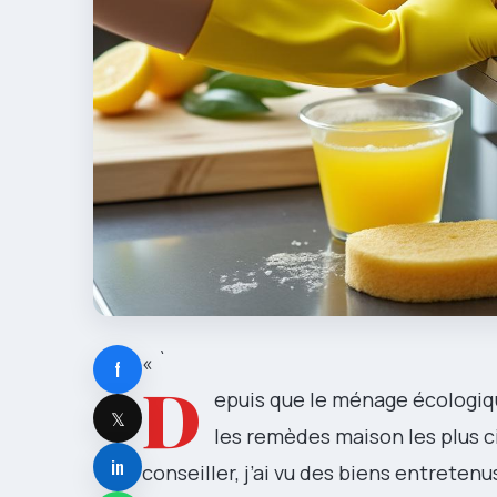
« `
f
D
epuis que le ménage écologiqu
𝕏
les remèdes maison les plus c
in
conseiller, j’ai vu des biens entreten