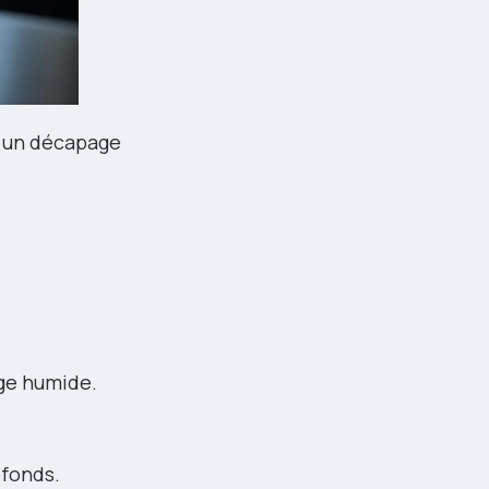
s un décapage
nge humide.
ofonds.