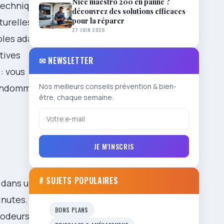
Nice maestro 200 en panne ?
 technique
découvrez des solutions efficaces
pour la réparer
turelles et
27 JUIN 2026
oles adaptés
tives
✉ NEWSLETTER
 : vous
Nos meilleurs conseils prévention & bien-
d’endommager
être, chaque semaine.
JE M'INSCRIS
# SUJETS POPULAIRES
 dans un plat
inutes. La
BONS PLANS
 odeurs.