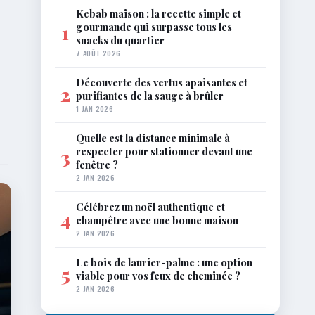
Kebab maison : la recette simple et
gourmande qui surpasse tous les
1
snacks du quartier
7 AOÛT 2026
Découverte des vertus apaisantes et
2
purifiantes de la sauge à brûler
1 JAN 2026
Quelle est la distance minimale à
respecter pour stationner devant une
3
fenêtre ?
2 JAN 2026
Célébrez un noël authentique et
4
champêtre avec une bonne maison
2 JAN 2026
Le bois de laurier-palme : une option
5
viable pour vos feux de cheminée ?
2 JAN 2026