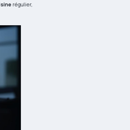
isine
régulier,