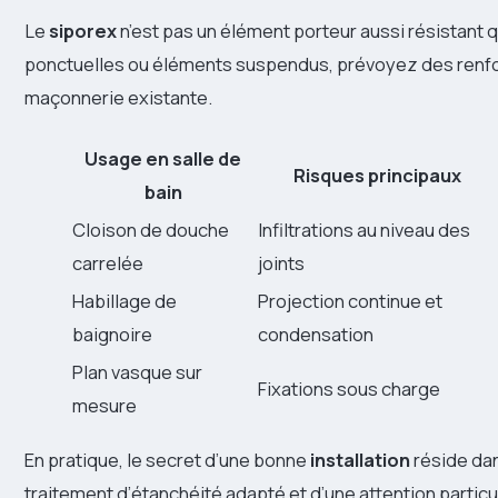
Le
siporex
n’est pas un élément porteur aussi résistant q
ponctuelles ou éléments suspendus, prévoyez des renfo
maçonnerie existante.
Usage en
salle de
Risques principaux
bain
Cloison de douche
Infiltrations au niveau des
carrelée
joints
Habillage de
Projection continue et
baignoire
condensation
Plan vasque sur
Fixations sous charge
mesure
En pratique, le secret d’une bonne
installation
réside dan
traitement d’étanchéité adapté et d’une attention particu