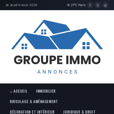
📅 Jeudi 6 Août 2026
☀ 21°C Paris
f
𝕏
◎
⌂ ACCUEIL
IMMOBILIER
BRICOLAGE & AMÉNAGEMENT
DÉCORATION ET INTÉRIEUR
JURIDIQUE & DROIT