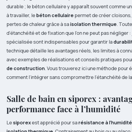
durable ; le béton cellulaire y apparaît souvent comme un
à travailler, le
béton cellulaire
permet de créer cloisons, 
pertes de chaleur grâce à sa
isolation thermique
. Tout
d’étanchéité et de fixation que l’on ne peut pas négliger 
spécialisée sont indispensables pour garantir la
durabili
technique détaille les avantages réels, les limites à conna
avec exemples de réalisations et conseils pratiques pou
de construction
. Vous trouverez ici une méthode pour é
comment l’intégrer sans compromettre l’étanchéité de la
Salle de bain en siporex : avanta
performance face à l’humidité
Le
siporex
est apprécié pour sa
résistance à l’humidité
isolation thermique
. Contrairement au bois ou au placo,