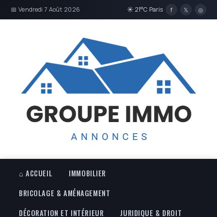
📅 Vendredi 7 Août 2026
☀ 21°C Paris
f
𝕏
◎
⌂ ACCUEIL
IMMOBILIER
BRICOLAGE & AMÉNAGEMENT
DÉCORATION ET INTÉRIEUR
JURIDIQUE & DROIT