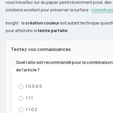
vous travaillez sur du papier peint récemment posé, des
solutions existent pour préserver la surface :
conseils po
Insight : la
création couleur
est autant technique qu’est
pour atteindre la
teinte parfaite
.
Testez vos connaissances
Quel ratio est recommandé pour la combinaison r
de l'article ?
1:0.5:0.5
1:1:1
1:1:0.2