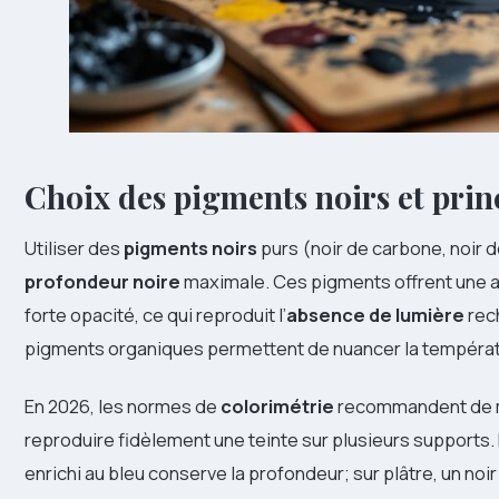
Choix des pigments noirs et prin
Utiliser des
pigments noirs
purs (noir de carbone, noir de
profondeur noire
maximale. Ces pigments offrent une a
forte opacité, ce qui reproduit l’
absence de lumière
rec
pigments organiques permettent de nuancer la températur
En 2026, les normes de
colorimétrie
recommandent de mes
reproduire fidèlement une teinte sur plusieurs supports. 
enrichi au bleu conserve la profondeur; sur plâtre, un noir 