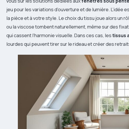
vous sur les solutions dédiées aux
fenêtres sous pent
jeu pour les variations d’ouverture et de lumière. L’idée 
la pièce et à votre style. Le choix du tissu joue alors un 
ou la viscose tombent naturellement, même sur des fixatio
qui cassent l’harmonie visuelle. Dans ces cas, les
tissus
lourdes qui peuvent tirer sur le rideau et créer des retrai