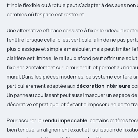
tringle flexible ou à rotule peut s’adapter à des axes non u
combles où l’espace est restreint.
Une alternative efficace consiste à fixer le rideau dire
fenêtre lorsque celle-ci est verticale, afin de ne pas per
plus classique et simple à manipuler, mais peut limiter l’e
clairière est limitée, le rail au plafond peut offrir une solu
fixe horizontalement sur le mur droit, et permet au ride
mural. Dans les pièces modernes, ce système confère une
particulièrement adaptée aux
décoration intérieure
con
Un panneau coulissant peut aussi masquer un espace de 
décorative et pratique, et évitant d’imposer une porte tr
Pour assurer le
rendu impeccable
, certains critères te
bien tendue, un alignement exact et l’utilisation de fix