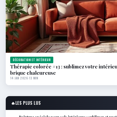
DÉCORATION ET INTÉRIEUR
Thérapie colorée #13 : sublimez votre intéri
brique chaleureuse
14 JAN 2026
·
13 MIN
🔥
LES PLUS LUS
Peinture spéciale pour sols intérieurs : sublimer et pr