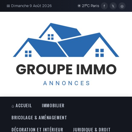
📅 Dimanche 9 Août 2026
☀ 21°C Paris
f
𝕏
◎
⌂ ACCUEIL
IMMOBILIER
BRICOLAGE & AMÉNAGEMENT
DÉCORATION ET INTÉRIEUR
JURIDIQUE & DROIT