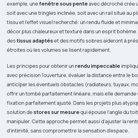
exemple, une
fenêtre sous pente
avec décroché crée u
soit avec une tringles inclinée, soit avec un rail situé au
tissu et l’effet visuel recherché: un rendu fluide et minim
décor plus chaleureux et texturé dans un esprit bohème. L
des
tissus adaptés
et des motifs sobres aideront à prés
étroites où les volumes se lisent rapidement.
Les principes pour obtenir un
rendu impeccable
impliqu
avec précision l’ouverture, évaluer la distance entre le bo
anticiper les éventuels obstacles (radiateurs, tuyaux, moul
offrir un tombé parfaitement linéaire, mais elle demande
fixation parfaitement ajusté. Dans les projets plus atypiqu
solution de
stores sur mesure
qui épouse l’angle du toit
manipuler. Cette approche permet aussi d’ajuster la rent
d’intimité, sans compromettre la sensation d’espace.