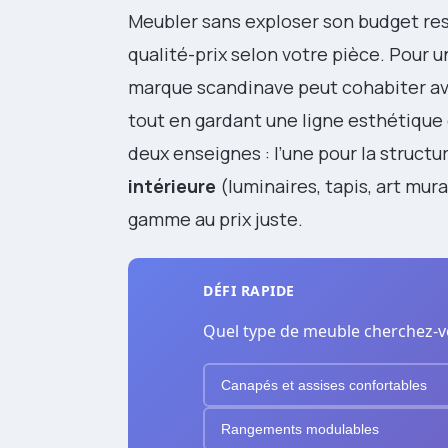
Meubler sans exploser son budget rest
qualité-prix selon votre pièce. Pour u
marque scandinave peut cohabiter ave
tout en gardant une ligne esthétique 
deux enseignes : l’une pour la structure
intérieure
(luminaires, tapis, art mur
gamme au prix juste.
DÉFI RAPIDE
Quel type de meuble cherchez-vo
Canapés et assises confortables
Rangements modulables