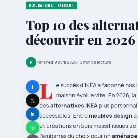
DÉCORATION ET INTÉRIEUR
Top 10 des alternat
découvrir en 2026
F
Par
Fred
·
9 avril 2026
·
10 min de lecture
L
e succès d’IKEA a façonné nos 
f
maison évolue vite. En 2026, l
𝕏
des
alternatives IKEA
plus personnali
in
accessibles. Entre
meubles design
a
et créations en bois massif issues de
✆
l’embarras du choix pour un
aménage