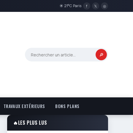
☀ 21°C Paris
f
𝕏
◎
🔎
TRAVAUX EXTÉRIEURS
BONS PLANS
🔥
LES PLUS LUS