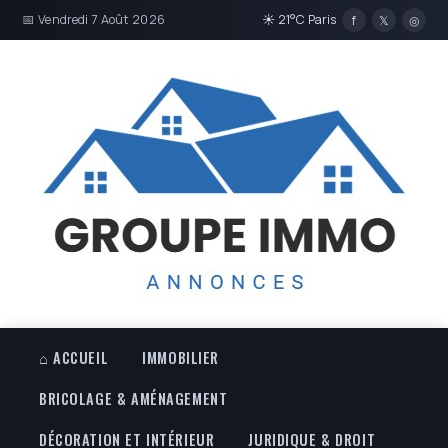
📅 Vendredi 7 Août 2026
☀ 21°C Paris
f
𝕏
◎
⌂ ACCUEIL
IMMOBILIER
BRICOLAGE & AMÉNAGEMENT
DÉCORATION ET INTÉRIEUR
JURIDIQUE & DROIT