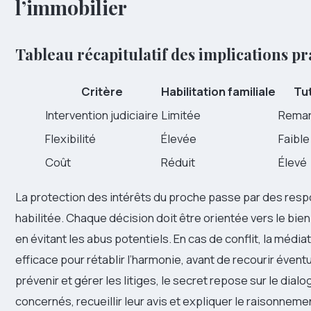
l’immobilier
Tableau récapitulatif des implications pr
Critère
Habilitation familiale
Tut
Intervention judiciaire
Limitée
Remar
Flexibilité
Élevée
Faible
Coût
Réduit
Élevé
La protection des intérêts du proche passe par des respo
habilitée. Chaque décision doit être orientée vers le bien
en évitant les abus potentiels. En cas de conflit, la média
efficace pour rétablir l’harmonie, avant de recourir éven
prévenir et gérer les litiges, le secret repose sur le dia
concernés, recueillir leur avis et expliquer le raisonnemen