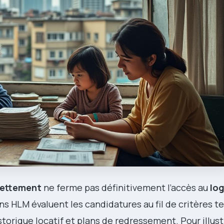
ettement
ne ferme pas définitivement l’accès au
lo
ns HLM évaluent les candidatures au fil de critères t
historique locatif et plans de redressement. Pour illus