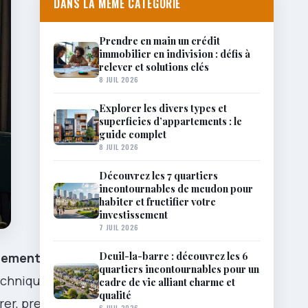
DANS LA MÊME CATÉGORIE
Prendre en main un crédit
immobilier en indivision : défis à
relever et solutions clés
8 JUIL 2026
Explorer les divers types et
superficies d’appartements : le
guide complet
8 JUIL 2026
Découvrez les 7 quartiers
incontournables de meudon pour
habiter et fructifier votre
investissement
7 JUIL 2026
Deuil-la-barre : découvrez les 6
gement
quartiers incontournables pour un
echniques :
cadre de vie alliant charme et
qualité
trer, prenons
6 JUIL 2026