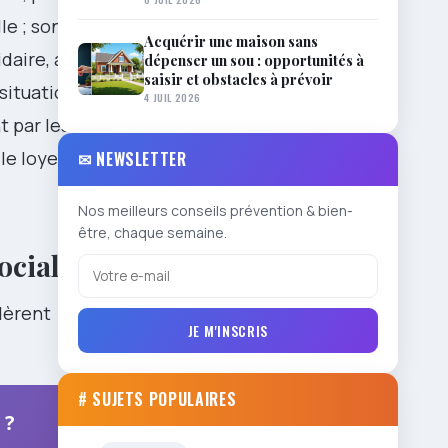
le ; son
Acquérir une maison sans
daire, a
dépenser un sou : opportunités à
saisir et obstacles à prévoir
situation
4 JUIL 2026
t par les
le loyer et
✉ NEWSLETTER
Nos meilleurs conseils prévention & bien-
être, chaque semaine.
ocial
dèrent
JE M'INSCRIS
# SUJETS POPULAIRES
 ?