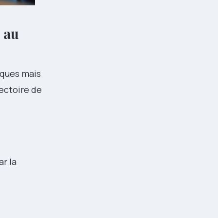
 au
iques mais
ectoire de
r la