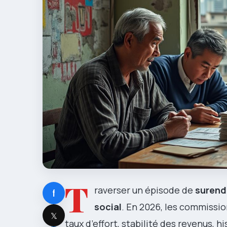
T
raverser un épisode de
surend
f
social
. En 2026, les commissio
𝕏
taux d’effort, stabilité des revenus, 