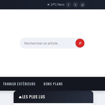
☀ 21°C Paris
f
𝕏
◎
🔎
TRAVAUX EXTÉRIEURS
BONS PLANS
🔥
LES PLUS LUS