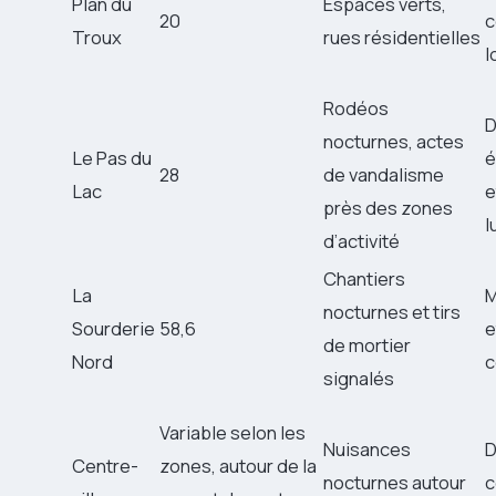
Plan du
Espaces verts,
20
c
Troux
rues résidentielles
l
Rodéos
D
nocturnes, actes
Le Pas du
é
28
de vandalisme
Lac
e
près des zones
l
d’activité
Chantiers
La
M
nocturnes et tirs
Sourderie
58,6
e
de mortier
Nord
c
signalés
Variable selon les
Nuisances
D
Centre-
zones, autour de la
nocturnes autour
c