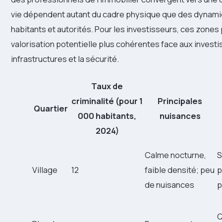
vie dépendent autant du cadre physique que des dynamiqu
habitants et autorités. Pour les investisseurs, ces zones p
valorisation potentielle plus cohérentes face aux investi
infrastructures et la sécurité.
Taux de
criminalité (pour 1
Principales
Quartier
000 habitants,
nuisances
2024)
Calme nocturne,
S
Village
12
faible densité; peu
p
de nuisances
p
Q