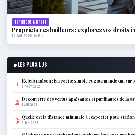
JURIDIQUE & DROIT
Propriétaires bailleurs : explorez vos droits 
16 JAN 2026
·
19 MIN
🔥
LES PLUS LUS
Kebab maison : la recette simple et gourmande qui surp
1
7 AOÛT 2026
Découverte des vertus apaisantes et purifiantes de la s
2
1 JAN 2026
Quelle est la distance minimale à respecter pour station
3
2 JAN 2026