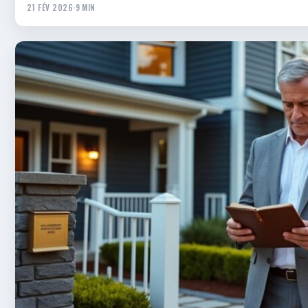
21 FÉV 2026
·
9 MIN