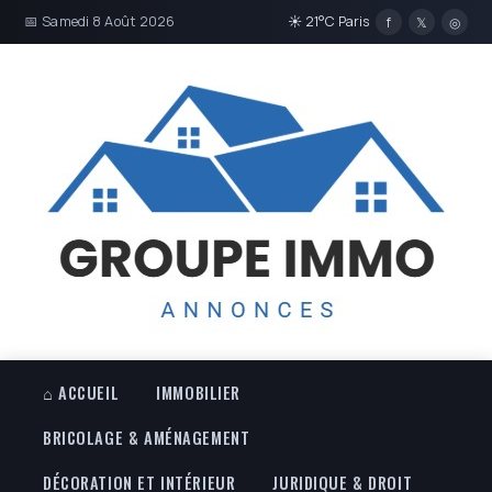
📅 Samedi 8 Août 2026
☀ 21°C Paris
f
𝕏
◎
⌂ ACCUEIL
IMMOBILIER
BRICOLAGE & AMÉNAGEMENT
DÉCORATION ET INTÉRIEUR
JURIDIQUE & DROIT