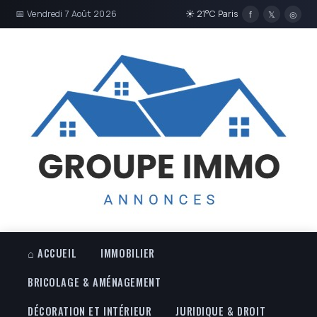
📅 Vendredi 7 Août 2026
☀ 21°C Paris
f
𝕏
◎
⌂ ACCUEIL
IMMOBILIER
BRICOLAGE & AMÉNAGEMENT
DÉCORATION ET INTÉRIEUR
JURIDIQUE & DROIT