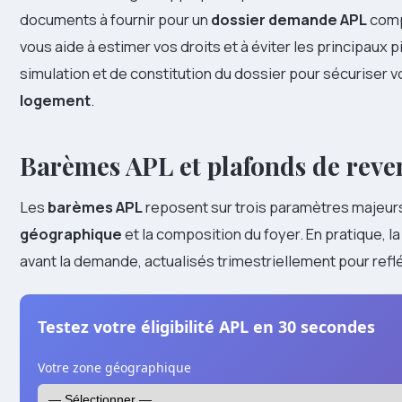
documents à fournir pour un
dossier demande APL
comp
vous aide à estimer vos droits et à éviter les principaux 
simulation et de constitution du dossier pour sécuriser vo
logement
.
Barèmes APL et plafonds de reve
Les
barèmes APL
reposent sur trois paramètres majeurs
géographique
et la composition du foyer. En pratique, 
avant la demande, actualisés trimestriellement pour reflét
Testez votre éligibilité APL en 30 secondes
Votre zone géographique