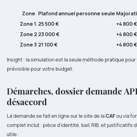
Zone
Plafond annuel personne seule
Majorat
Zone 1
25 500 €
+4 800 €
Zone 2
23 000 €
+4 800 €
Zone 3
21 100 €
+4 800 €
Insight : la simulation est la seule méthode pratique pou
prévisible pour votre budget.
Démarches, dossier demande APL 
désaccord
La demande se fait en ligne sur le site de la
CAF
ou via fo
complet inclut : pièce d’identité, bail, RIB, et justificatif
utile :