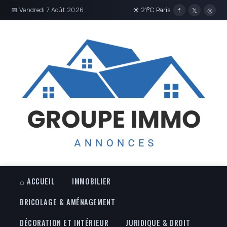
📅 Vendredi 7 Août 2026
☀ 21°C Paris
f
𝕏
◎
⌂ ACCUEIL
IMMOBILIER
BRICOLAGE & AMÉNAGEMENT
DÉCORATION ET INTÉRIEUR
JURIDIQUE & DROIT