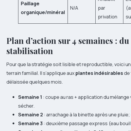
Paillage
N/A
par
(a
organique/minéral
privation
su
Plan d’action sur 4 semaines : du
stabilisation
Pour que la stratégie soit lisible et reproductible, voici 
terrain familial. Il s’applique aux
plantes indésirables
de 
délaissée quelques mois.
Semaine 1
: coupe au ras + application du mélange vi
sécher.
Semaine 2
: arrachage à la binette après une plui
Semaine 3
: deuxième passage express (eau bouill