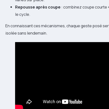
Repousse après coupe
: combinez coupe courte +
le cycle.
En connaissant ces mécanismes, chaque geste posé sert 
isolée sans lendemain.