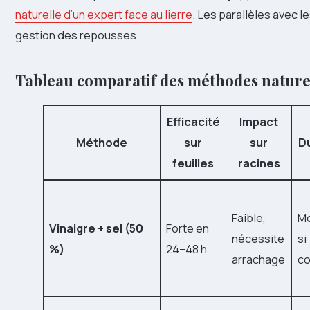
naturelle d’un expert face au lierre
. Les parallèles avec l
gestion des repousses.
Tableau comparatif des méthodes naturel
Efficacité
Impact
Méthode
sur
sur
Du
feuilles
racines
Faible,
M
Vinaigre + sel (50
Forte en
nécessite
si
%)
24–48 h
arrachage
c