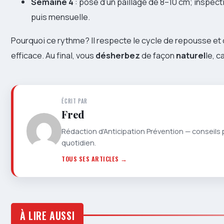
Semaine 4
: pose d’un paillage de 8–10 cm; inspec
puis mensuelle.
Pourquoi ce rythme? Il respecte le cycle de repousse et 
efficace. Au final, vous
désherbez
de façon
naturel
le, 
ÉCRIT PAR
Fred
Rédaction d'Anticipation Prévention — conseils 
quotidien.
TOUS SES ARTICLES →
À LIRE AUSSI