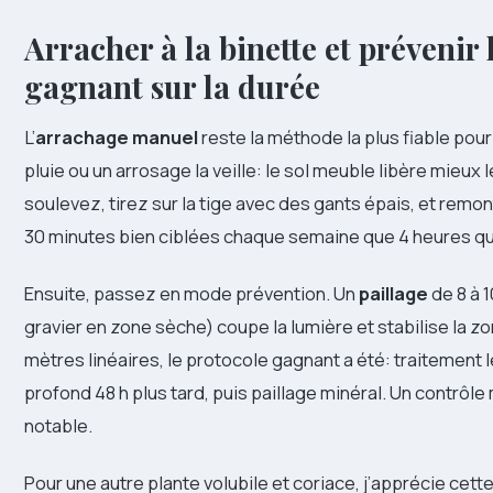
Arracher à la binette et prévenir 
gagnant sur la durée
L’
arrachage manuel
reste la méthode la plus fiable pour
pluie ou un arrosage la veille: le sol meuble libère mieux 
soulevez, tirez sur la tige avec des gants épais, et remo
30 minutes bien ciblées chaque semaine que 4 heures qua
Ensuite, passez en mode prévention. Un
paillage
de 8 à 1
gravier en zone sèche) coupe la lumière et stabilise la zo
mètres linéaires, le protocole gagnant a été: traitement l
profond 48 h plus tard, puis paillage minéral. Un contrôle 
notable.
Pour une autre plante volubile et coriace, j’apprécie cet