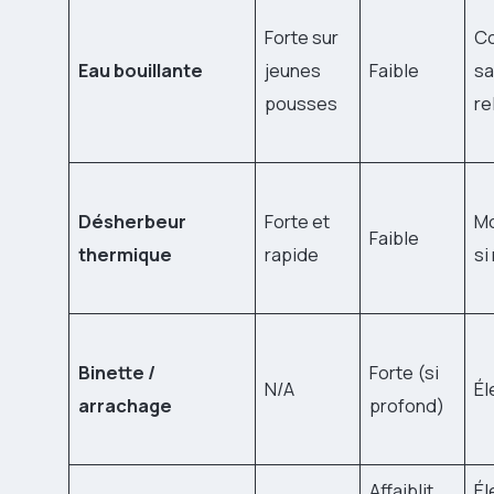
Forte sur
Co
Eau bouillante
jeunes
Faible
s
pousses
re
Désherbeur
Forte et
M
Faible
thermique
rapide
si
Binette /
Forte (si
N/A
Él
arrachage
profond)
Affaiblit
Él