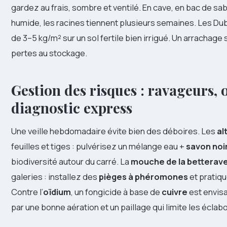
gardez au frais, sombre et ventilé. En cave, en bac de s
humide, les racines tiennent plusieurs semaines. Les Du
de 3–5 kg/m² sur un sol fertile bien irrigué. Un arrachage 
pertes au stockage.
Gestion des risques : ravageurs, 
diagnostic express
Une veille hebdomadaire évite bien des déboires. Les
al
feuilles et tiges : pulvérisez un mélange eau +
savon noi
biodiversité autour du carré. La
mouche de la betterav
galeries : installez des
pièges à phéromones
et pratiqu
Contre l’
oïdium
, un fongicide à base de
cuivre
est envis
par une bonne aération et un paillage qui limite les écla