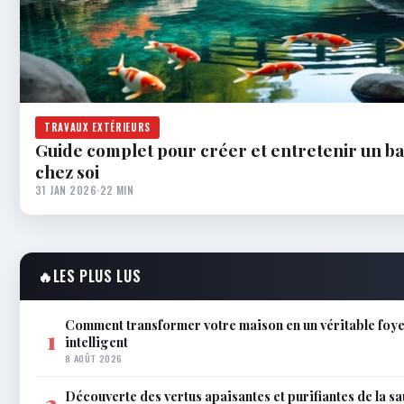
TRAVAUX EXTÉRIEURS
Guide complet pour créer et entretenir un ba
chez soi
31 JAN 2026
·
22 MIN
🔥
LES PLUS LUS
Comment transformer votre maison en un véritable foye
1
intelligent
8 AOÛT 2026
Découverte des vertus apaisantes et purifiantes de la s
2