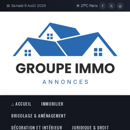
📅 Samedi 8 Août 2026
☀ 21°C Paris
f
𝕏
◎
⌂ ACCUEIL
IMMOBILIER
BRICOLAGE & AMÉNAGEMENT
DÉCORATION ET INTÉRIEUR
JURIDIQUE & DROIT