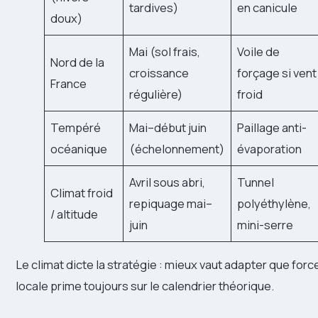
tardives)
en canicule
doux)
Mai (sol frais,
Voile de
Nord de la
croissance
forçage si vent
France
régulière)
froid
Tempéré
Mai–début juin
Paillage anti-
océanique
(échelonnement)
évaporation
Avril sous abri,
Tunnel
Climat froid
repiquage mai–
polyéthylène,
/ altitude
juin
mini-serre
Le climat dicte la stratégie : mieux vaut adapter que forc
locale prime toujours sur le calendrier théorique.