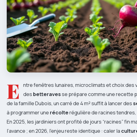
E
ntre fenêtres lunaires, microclimats et choix des v
des
betteraves
se prépare comme une recette p
de la famille Dubois, un carré de 4 m² suffit à lancer des
s
à programmer une
récolte
régulière de racines tendres,
En 2025, les jardiniers ont profité de jours “racines” fin 
l’avance ; en 2026, l’enjeu reste identique : caler la
cultur