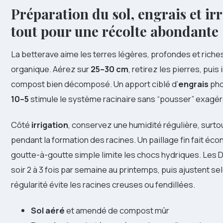
Préparation du sol, engrais et irr
tout pour une récolte abondante
La betterave aime les terres légères, profondes et riche
organique. Aérez sur
25–30 cm
, retirez les pierres, pui
compost bien décomposé. Un apport ciblé d’
engrais
pho
10–5
stimule le système racinaire sans “pousser” exagér
Côté
irrigation
, conservez une humidité régulière, surtou
pendant la formation des racines. Un paillage fin fait écon
goutte-à-goutte simple limite les chocs hydriques. Les D
soir 2 à 3 fois par semaine au printemps, puis ajustent se
régularité évite les racines creuses ou fendillées.
Sol aéré
et amendé de compost mûr