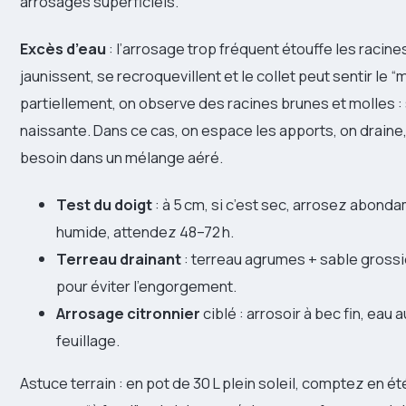
arrosages superficiels.
Excès d’eau
: l’arrosage trop fréquent étouffe les racines
jaunissent, se recroquevillent et le collet peut sentir le “
partiellement, on observe des racines brunes et molles :
naissante. Dans ce cas, on espace les apports, on draine,
besoin dans un mélange aéré.
Test du doigt
: à 5 cm, si c’est sec, arrosez abonda
humide, attendez 48–72 h.
Terreau drainant
: terreau agrumes + sable gross
pour éviter l’engorgement.
Arrosage citronnier
ciblé : arrosoir à bec fin, eau a
feuillage.
Astuce terrain : en pot de 30 L plein soleil, comptez en ét