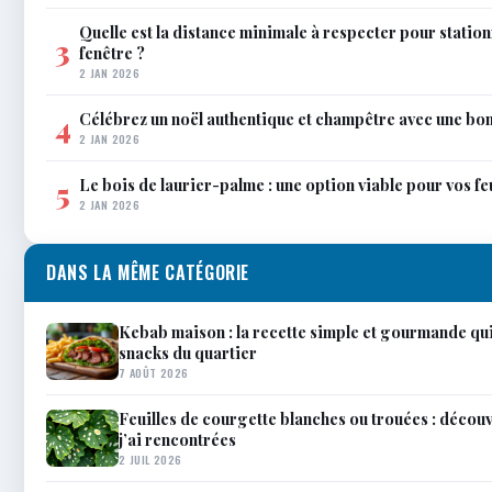
Quelle est la distance minimale à respecter pour statio
3
fenêtre ?
2 JAN 2026
Célébrez un noël authentique et champêtre avec une bo
4
2 JAN 2026
Le bois de laurier-palme : une option viable pour vos f
5
2 JAN 2026
DANS LA MÊME CATÉGORIE
Kebab maison : la recette simple et gourmande qui
snacks du quartier
7 AOÛT 2026
Feuilles de courgette blanches ou trouées : découv
j’ai rencontrées
2 JUIL 2026