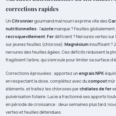
corrections rapides
Un
Citronnier
gourmand mal nourri exprime vite des
Ca
nutritionnelles
: l’
azote
manque ? Feuilles globalement j
recroquevillement
.
Fer
déficient ? Nervures vertes sur 
sur jeunes feuilles (chlorose).
Magnésium
insuffisant ?
nervures des feuilles âgées. Ces déficits réduisent la p
fragilisent l’arbre, qui s’enroule pour limiter sa surface d
Corrections éprouvées : apportez un
engrais NPK
équil
en respectant la dose, complétez avec du
compost
mûr 
éléments, et traitez les chloroses par
chélates de fer
en
pulvérisation foliaire. Lucie a fractionné ses apports to
en période de croissance : deux semaines plus tard, nou
vertes et feuilles détendues.