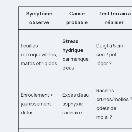
Symptôme
Cause
Test terrain à
observé
probable
réaliser
Stress
Feuilles
Doigt à 5 cm :
hydrique
recroquevillées,
sec ? pot
par manque
mates et rigides
léger ?
d’eau
Racines
Enroulement +
Excès d’eau,
brunes/molles 
jaunissement
asphyxie
odeur de
diffus
racinaire
moisi ?