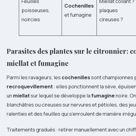
Feuilles
Miellat collant ?
Cochenilles
poisseuses,
plaques
et fumagine
noircies
cireuses ?
Parasites des plantes sur le citronnier : c
miellat et fumagine
Parmi les ravageurs, les
cochenilles
sont championnes p
recroquevillement
: elles ponctionnent la sève, épuisent
un
miellat
sur lequel se développe la
fumagine
noire. O
blanchâtres ou cireuses sur nervures et pétioles, des j
ralenties et des feuilles qui s’enroulent de manière irrégu
Traitements gradués : retirer manuellement avec un chif