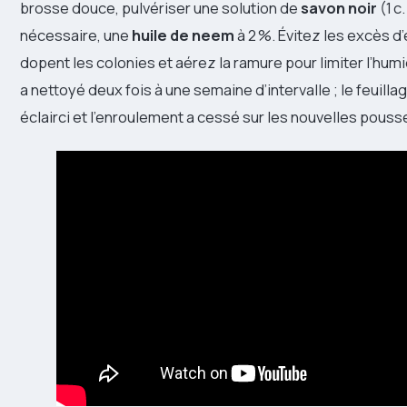
brosse douce, pulvériser une solution de
savon noir
(1 c.
nécessaire, une
huile de neem
à 2 %. Évitez les excès d
dopent les colonies et aérez la ramure pour limiter l’hum
a nettoyé deux fois à une semaine d’intervalle ; le feuill
éclairci et l’enroulement a cessé sur les nouvelles pouss