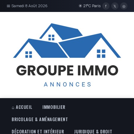
📅 Samedi 8 Août 2026
☀ 21°C Paris
f
𝕏
◎
⌂ ACCUEIL
IMMOBILIER
BRICOLAGE & AMÉNAGEMENT
DÉCORATION ET INTÉRIEUR
JURIDIQUE & DROIT