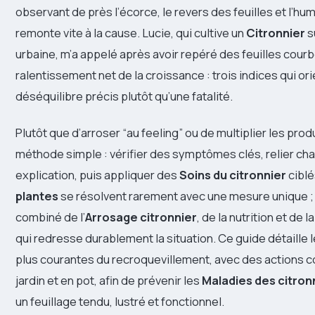
observant de près l’écorce, le revers des feuilles et l’hum
remonte vite à la cause. Lucie, qui cultive un
Citronnier
s
urbaine, m’a appelé après avoir repéré des feuilles cour
ralentissement net de la croissance : trois indices qui or
déséquilibre précis plutôt qu’une fatalité.
Plutôt que d’arroser “au feeling” ou de multiplier les prod
méthode simple : vérifier des symptômes clés, relier ch
explication, puis appliquer des
Soins du citronnier
ciblé
plantes
se résolvent rarement avec une mesure unique ; 
combiné de l’
Arrosage citronnier
, de la nutrition et de 
qui redresse durablement la situation. Ce guide détaille l
plus courantes du recroquevillement, avec des actions 
jardin et en pot, afin de prévenir les
Maladies des citron
un feuillage tendu, lustré et fonctionnel.