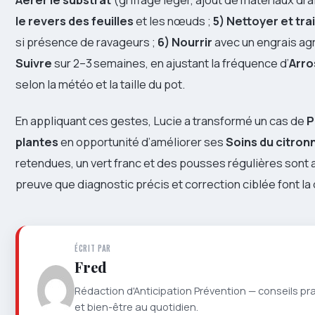
le revers des feuilles
et les nœuds ;
5) Nettoyer et tra
si présence de ravageurs ;
6) Nourrir
avec un engrais a
Suivre
sur 2–3 semaines, en ajustant la fréquence d’
Arro
selon la météo et la taille du pot.
En appliquant ces gestes, Lucie a transformé un cas de
P
plantes
en opportunité d’améliorer ses
Soins du citron
retendues, un vert franc et des pousses régulières sont 
preuve que diagnostic précis et correction ciblée font la 
ÉCRIT PAR
Fred
Rédaction d'Anticipation Prévention — conseils pr
et bien-être au quotidien.