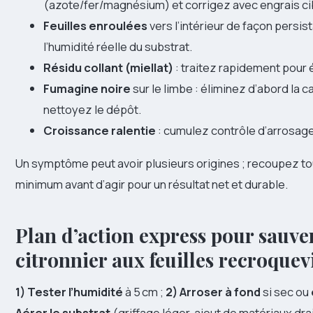
(azote/fer/magnésium) et corrigez avec engrais ci
Feuilles enroulées
vers l’intérieur de façon persist
l’humidité réelle du substrat.
Résidu collant (miellat)
: traitez rapidement pour é
Fumagine noire
sur le limbe : éliminez d’abord la c
nettoyez le dépôt.
Croissance ralentie
: cumulez contrôle d’arrosage 
Un symptôme peut avoir plusieurs origines ; recoupez to
minimum avant d’agir pour un résultat net et durable.
Plan d’action express pour sauve
citronnier aux feuilles recroquev
1) Tester l’humidité
à 5 cm ;
2) Arroser à fond
si sec ou
Aérer le substrat
(griffage léger, ajout de matériaux dra