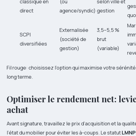
classique en
(ou
selon ville et
ges
direct
agence/syndic)
gestion
quo
Mar
Externalisée
3,5–5,5 %
SCPI
imm
(société de
brut
diversifiées
var
gestion)
(variable)
rev
Fil rouge: choisissez l’option qui maximise votre sérénité
long terme.
Optimiser le rendement net: levie
achat
Avant signature, travaillez le prix d’acquisition et la quali
l’état du mobilier pour éviter les à-coups. Le statut
LMNP 