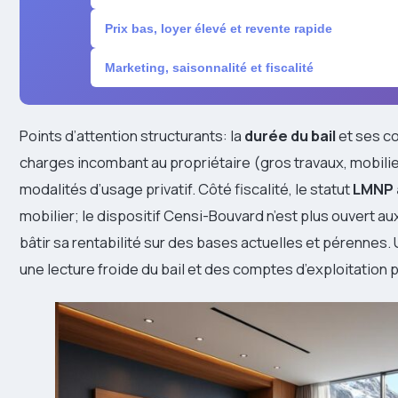
Prix bas, loyer élevé et revente rapide
Marketing, saisonnalité et fiscalité
Points d’attention structurants: la
durée du bail
et ses co
charges incombant au propriétaire (gros travaux, mobilie
modalités d’usage privatif. Côté fiscalité, le statut
LMNP 
mobilier; le dispositif Censi-Bouvard n’est plus ouvert a
bâtir sa rentabilité sur des bases actuelles et pérenne
une lecture froide du bail et des comptes d’exploitation 