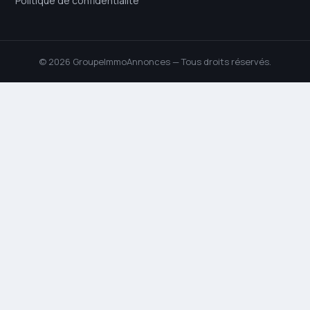
Politique de confidentialité
© 2026 GroupeImmoAnnonces — Tous droits réservés.