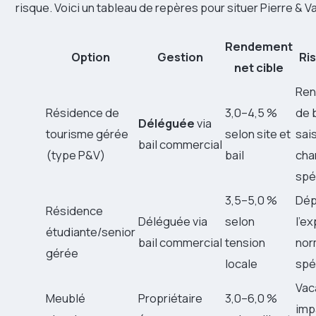
risque. Voici un tableau de repères pour situer Pierre & 
Rendement
Option
Gestion
Ri
net cible
Ren
Résidence de
3,0–4,5 %
de b
Déléguée
via
tourisme gérée
selon site et
sai
bail commercial
(type P&V)
bail
cha
spé
3,5–5,0 %
Dép
Résidence
Déléguée via
selon
l’ex
étudiante/senior
bail commercial
tension
nor
gérée
locale
spé
Vac
Meublé
Propriétaire
3,0–6,0 %
imp