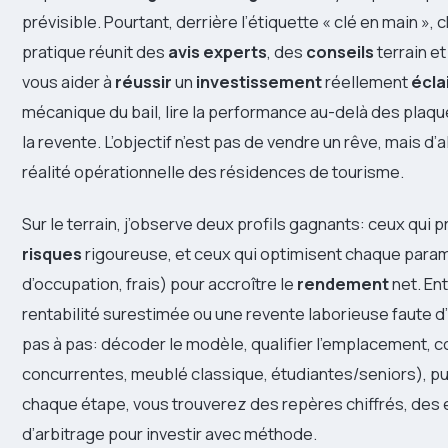
prévisible. Pourtant, derrière l’étiquette « clé en main »
pratique réunit des
avis experts
, des
conseils
terrain e
vous aider à
réussir
un
investissement
réellement
écla
mécanique du bail, lire la performance au-delà des plaquet
la revente. L’objectif n’est pas de vendre un rêve, mais d’
réalité opérationnelle des résidences de tourisme.
Sur le terrain, j’observe deux profils gagnants: ceux qui pr
risques
rigoureuse, et ceux qui optimisent chaque para
d’occupation, frais) pour accroître le
rendement
net. En
rentabilité surestimée ou une revente laborieuse faute d
pas à pas: décoder le modèle, qualifier l’emplacement, 
concurrentes, meublé classique, étudiantes/seniors), puis v
chaque étape, vous trouverez des repères chiffrés, des e
d’arbitrage pour investir avec méthode.