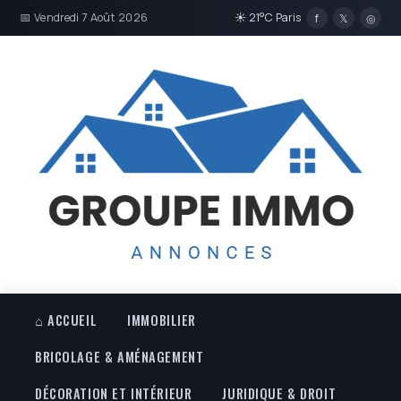
📅 Vendredi 7 Août 2026
☀ 21°C Paris
f
𝕏
◎
⌂ ACCUEIL
IMMOBILIER
BRICOLAGE & AMÉNAGEMENT
DÉCORATION ET INTÉRIEUR
JURIDIQUE & DROIT