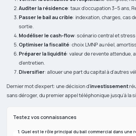
Auditer la résidence
: taux d’occupation 3–5 ans, R
Passer le bail au crible
: indexation, charges, cas d
sortie.
Modéliser le cash-flow
: scénario central et stress
Optimiser la fiscalité
: choix LMNP au réel, amorti
Préparer la liquidité
: valeur de revente attendue, 
d’entretien.
Diversifier
: allouer une part du capital à d’autres 
Dernier mot d’expert: une décision d’
investissement
réu
sans déroger, du premier appel téléphonique jusqu’à la sig
Testez vos connaissances
1. Quel est le rôle principal du bail commercial dans une