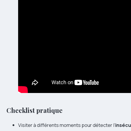
Checklist pratique
Visiter à différents moments pour détecter l’
insécu