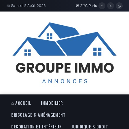
📅 Samedi 8 Août 2026
☀ 21°C Paris
f
𝕏
◎
⌂ ACCUEIL
IMMOBILIER
BRICOLAGE & AMÉNAGEMENT
DÉCORATION ET INTÉRIEUR
JURIDIQUE & DROIT