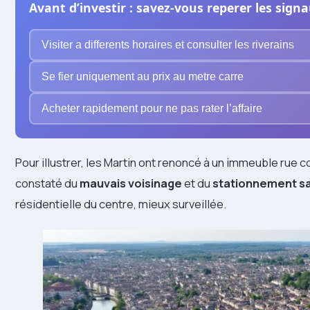
Avant d’investir : savez-vous reperer les signa
Visiter a differents horaires et consulter les riverains
Se fier uniquement au prix au metre carre
Acheter rapidement pour ne pas rater l’affaire
Pour illustrer, les Martin ont renoncé à un immeuble ru
constaté du
mauvais voisinage
et du
stationnement s
résidentielle du centre, mieux surveillée.