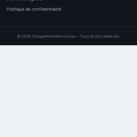
Politique de confidentialité
© 2026 GroupeImmoAnnonces — Tous droits réservés.