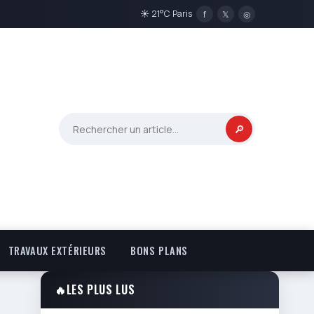
☀ 21°C Paris
f
𝕏
◎
🔎
TRAVAUX EXTÉRIEURS
BONS PLANS
🔥
LES PLUS LUS