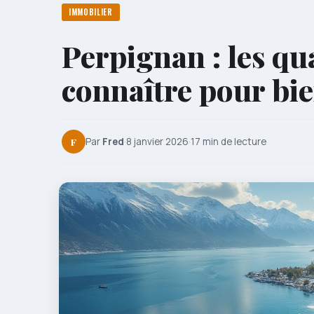
IMMOBILIER
Perpignan : les qua
connaître pour bie
F
Par
Fred
·
8 janvier 2026
·
17 min de lecture