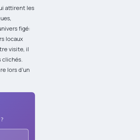
i attirent les
ques,
nivers figé:
rs locaux
re visite, il
 clichés.
re lors d’un
 ?