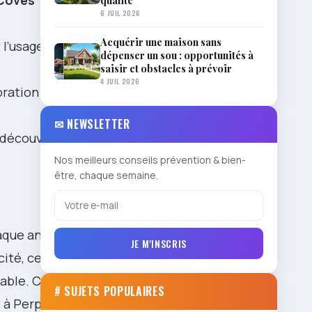
Coves
qualité
6 JUIL 2026
Acquérir une maison sans
 l’usage des
dépenser un sou : opportunités à
saisir et obstacles à prévoir
4 JUIL 2026
oration
✉ NEWSLETTER
la découverte
Nos meilleurs conseils prévention & bien-
être, chaque semaine.
haque année
JE M'INSCRIS
ité, certains
éable. Cet
# SUJETS POPULAIRES
s
à Perpignan,