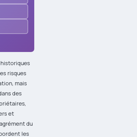
 historiques
des risques
ation, mais
 dans des
priétaires,
ers et
l’agrément du
abordent les