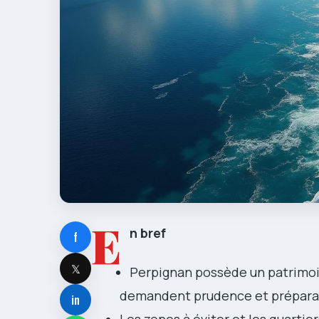
E
n bref
f
𝕏
Perpignan possède un patrimoin
demandent prudence et préparat
in