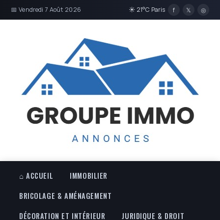
📅 Vendredi 7 Août 2026
☀ 21°C Paris
f
𝕏
◎
⌂ ACCUEIL
IMMOBILIER
BRICOLAGE & AMÉNAGEMENT
DÉCORATION ET INTÉRIEUR
JURIDIQUE & DROIT