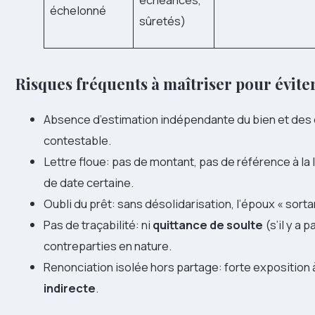
échelonné
sûretés)
Risques fréquents à maîtriser pour évit
Absence d’estimation indépendante du bien et des d
contestable.
Lettre floue: pas de montant, pas de référence à la 
de date certaine.
Oubli du prêt: sans désolidarisation, l’époux « sorta
Pas de traçabilité: ni
quittance de soulte
(s’il y a 
contreparties en nature.
Renonciation isolée hors partage: forte exposition à
indirecte
.