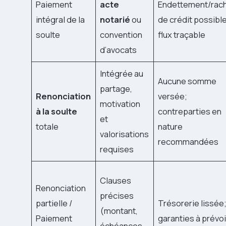
Paiement
acte
Endettement/rac
intégral de la
notarié
ou
de crédit possible
soulte
convention
flux traçable
d’avocats
Intégrée au
Aucune somme
partage,
Renonciation
versée;
motivation
à la soulte
contreparties en
et
totale
nature
valorisations
recommandées
requises
Clauses
Renonciation
précises
partielle /
Trésorerie lissée
(montant,
Paiement
garanties à prévoi
échéances,