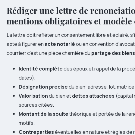
Rédiger une lettre de renonciation
mentions obligatoires et modèl
La lettre doit refléter un consentement libre et éclairé, s’
apte à figurer en
acte notarié
ou en convention d’avocats
courrier: c’est une pièce charnière du
partage des biens
Identité complète
des époux et rappel de la proc
dates).
Désignation précise
du bien: adresse, lot, matric
Valorisation
du bien et
dettes attachées
(capital 
sources citées.
Montant de la soulte
théorique et portée de la reno
motifs.
Contreparties
éventuelles en nature et règles de r