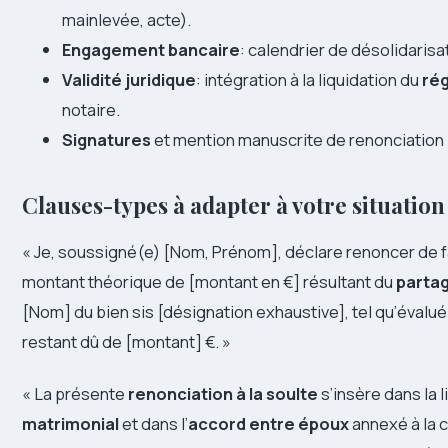
mainlevée, acte).
Engagement bancaire
: calendrier de désolidaris
Validité juridique
: intégration à la liquidation du
ré
notaire.
Signatures
et mention manuscrite de renonciation l
Clauses-types à adapter à votre situation
« Je, soussigné(e) [Nom, Prénom], déclare renoncer de 
montant théorique de [montant en €] résultant du
partag
[Nom] du bien sis [désignation exhaustive], tel qu’évalué 
restant dû de [montant] €. »
« La présente
renonciation à la soulte
s’insère dans la 
matrimonial
et dans l’
accord entre époux
annexé à la 