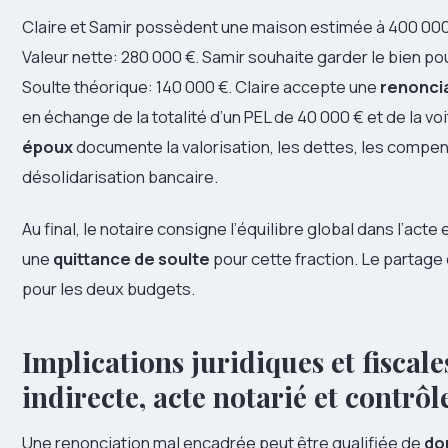
Claire et Samir possèdent une maison estimée à 400 000 
Valeur nette: 280 000 €. Samir souhaite garder le bien p
Soulte théorique: 140 000 €. Claire accepte une
renoncia
en échange de la totalité d’un PEL de 40 000 € et de la voi
époux
documente la valorisation, les dettes, les compens
désolidarisation bancaire.
Au final, le notaire consigne l’équilibre global dans l’acte 
une
quittance de soulte
pour cette fraction. Le partage 
pour les deux budgets.
Implications juridiques et fiscal
indirecte, acte notarié et contrôl
Une renonciation mal encadrée peut être qualifiée de
do