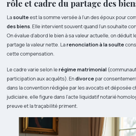
rôle et cadre du partage des bien
La
soulte
est la somme versée à l’un des époux pour com
des biens
. Elle intervient souvent quand l’un souhaite con
On évalue d’abord le bien à sa valeur actuelle, on déduit l
partage la valeur nette. La
renonciation à la soulte
consi
cette compensation.
Le cadre varie selon le
régime matrimonial
(communauté,
participation aux acquêts). En
divorce
par consentement 
dans la convention rédigée par les avocats et déposée c
judiciaire, elle figure dans l’acte liquidatif notarié homolo
preuve et la traçabilité priment.