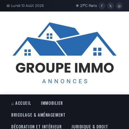
📅 Lundi 10 Août 2026
☀ 21°C Paris
f
𝕏
◎
⌂ ACCUEIL
IMMOBILIER
BRICOLAGE & AMÉNAGEMENT
DÉCORATION ET INTÉRIEUR
JURIDIQUE & DROIT