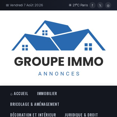
📅 Vendredi 7 Août 2026
☀ 21°C Paris
f
𝕏
◎
⌂ ACCUEIL
IMMOBILIER
BRICOLAGE & AMÉNAGEMENT
DÉCORATION ET INTÉRIEUR
JURIDIQUE & DROIT