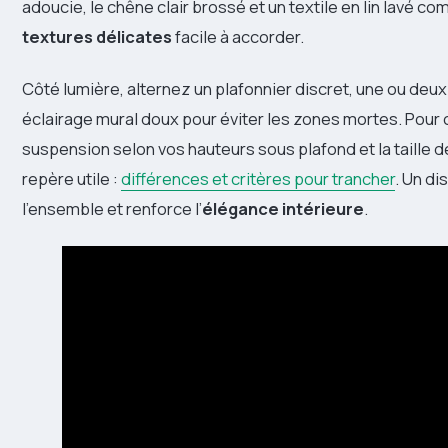
adoucie, le chêne clair brossé et un textile en lin lavé c
textures délicates
facile à accorder.
Côté lumière, alternez un plafonnier discret, une ou deu
éclairage mural doux pour éviter les zones mortes. Pour c
suspension selon vos hauteurs sous plafond et la taille d
repère utile :
différences et critères pour trancher
. Un di
l’ensemble et renforce l’
élégance intérieure
.