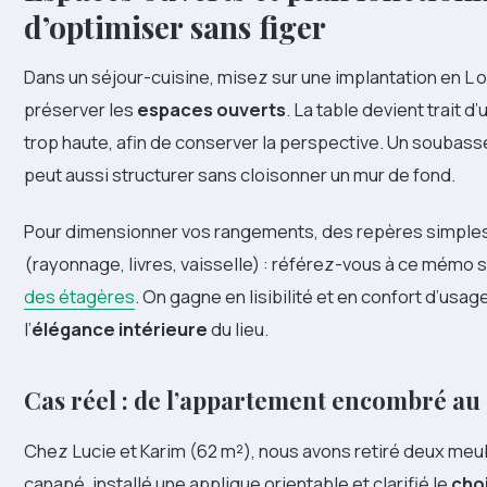
d’optimiser sans figer
Dans un séjour-cuisine, misez sur une implantation en L ou
préserver les
espaces ouverts
. La table devient trait d’
trop haute, afin de conserver la perspective. Un soubas
peut aussi structurer sans cloisonner un mur de fond.
Pour dimensionner vos rangements, des repères simples 
(rayonnage, livres, vaisselle) : référez-vous à ce mémo 
des étagères
. On gagne en lisibilité et en confort d’usag
l’
élégance intérieure
du lieu.
Cas réel : de l’appartement encombré au 
Chez Lucie et Karim (62 m²), nous avons retiré deux meub
canapé, installé une applique orientable et clarifié le
cho