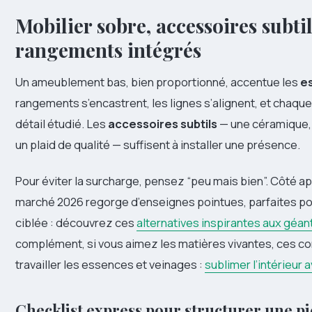
Mobilier sobre, accessoires subtil
rangements intégrés
Un ameublement bas, bien proportionné, accentue les
e
rangements s’encastrent, les lignes s’alignent, et chaqu
détail étudié. Les
accessoires subtils
— une céramique, 
un plaid de qualité — suffisent à installer une présence.
Pour éviter la surcharge, pensez “peu mais bien”. Côté a
marché 2026 regorge d’enseignes pointues, parfaites po
ciblée : découvrez ces
alternatives inspirantes aux géa
complément, si vous aimez les matières vivantes, ces co
travailler les essences et veinages :
sublimer l’intérieur 
Checklist express pour structurer une pi