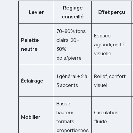
Réglage
Levier
Effet perçu
conseillé
70–80% tons
Espace
Palette
clairs, 20–
agrandi, unité
neutre
30%
visuelle
bois/pierre
1 général + 2 à
Relief, confort
Éclairage
3 accents
visuel
Basse
hauteur,
Circulation
Mobilier
formats
fluide
proportionnés